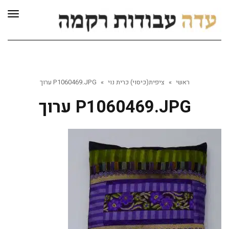
לתוכן
תפרי
ראשי
»
ציפית(כיסוי) כרית נוי
»
P1060469.JPG ערוך
P1060469.JPG ערוך