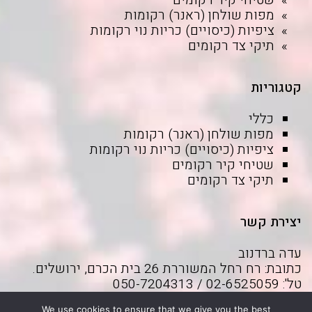
שטיחי קיר רקומים
מפות שולחן (ראנר) רקומות
ציפיות (כיסויים) כריות נוי רקומות
תיקי צד רקומים
קטגוריות
כללי
מפות שולחן (ראנר) רקומות
ציפיות (כיסויים) כריות נוי רקומות
שטיחי קיר רקומים
תיקי צד רקומים
יצירת קשר
עדה ברדנוב
כתובת: רח רחל המשוררת 26 בית הכרם, ירושלים.
טל': 02-6525059 / 050-7204313
דוא"ל:
adabrd@gmail.com
We use cookies to ensure that we give you the best