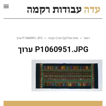
לתוכן
תפרי
ראשי
»
מפת שולחן(ראנר) רקומה
»
P1060951.JPG ערוך
P1060951.JPG ערוך