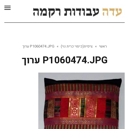
לתוכן
תפרי
ראשי
»
ציפית(כיסוי כרית נוי)
»
P1060474.JPG ערוך
P1060474.JPG ערוך