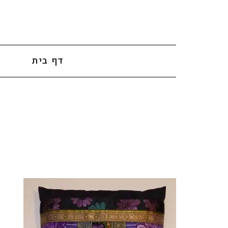
לתוכן
דף בית
א