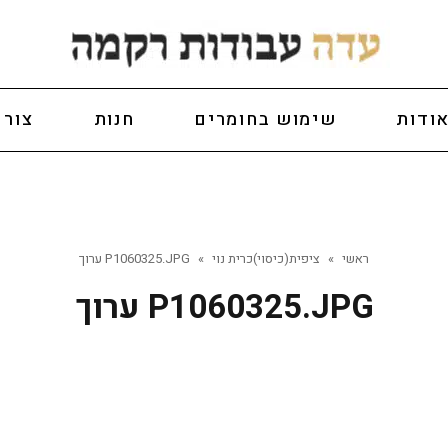
ודות
שימוש בחומרים
חנות
צור 
ראשי
»
ציפית(כיסוי)כרית נוי
»
P1060325.JPG ערוך
P1060325.JPG ערוך