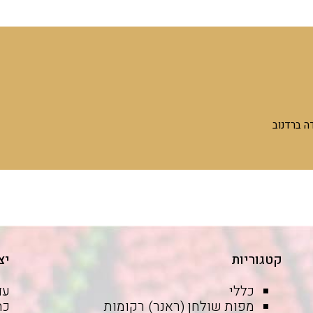
ה ברדנוב
קטגוריות
יצ
כללי
עד
מפות שולחן (ראנר) רקומות