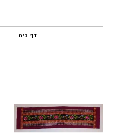
לתוכן
דף בית
א