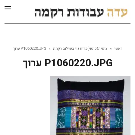
לתוכן
תפרי
ראשי
»
ציפית(כיסוי)כרית נוי בשילוב רקמה
»
P1060220.JPG ערוך
P1060220.JPG ערוך