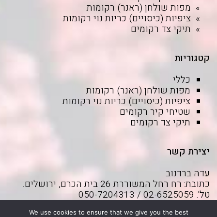
מפות שולחן (ראנר) רקומות
ציפיות (כיסויים) כריות נוי רקומות
תיקי צד רקומים
קטגוריות
כללי
מפות שולחן (ראנר) רקומות
ציפיות (כיסויים) כריות נוי רקומות
שטיחי קיר רקומים
תיקי צד רקומים
יצירת קשר
עדה ברדנוב
כתובת: רח רחל המשוררת 26 בית הכרם, ירושלים.
טל': 02-6525059 / 050-7204313
דוא"ל:
adabrd@gmail.com
We use cookies to ensure that we give you the best
בקרו בפייסבוק שלי