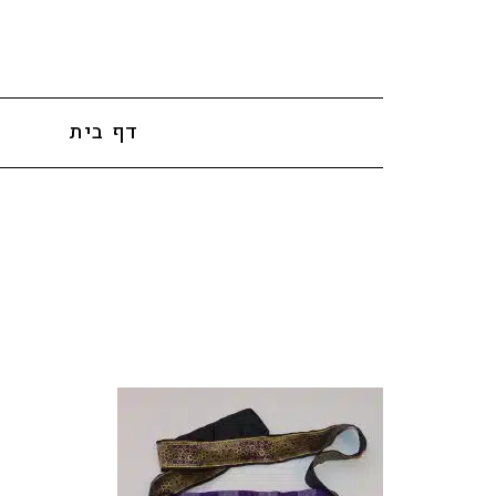
לתוכן
דף בית
א