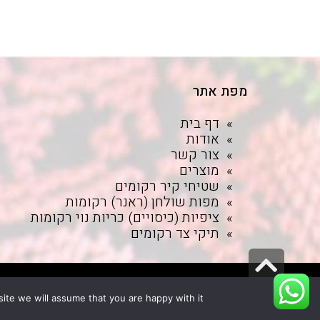
מפת אתר
דף בית
אודות
צור קשר
מוצרים
שטיחי קיר רקומים
מפות שולחן (ראנר) רקומות
ציפיות (כיסויים) כריות נוי רקומות
תיקי צד רקומים
גלילה
לראש
נבנה במערכת -
WPWEB
במטי שי אינטראקטיב
ite we will assume that you are happy with it.
העמוד